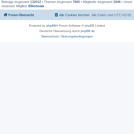
Beiträge insgesamt
132012
• Themen insgesamt
7965
• Mitglieder insgesamt
2046
• Unser
neuestes Mitglied:
Elliottnaw
Foren-Übersicht
Alle Cookies löschen
Alle Zeiten sind
UTC+02:00
Powered by
phpBB
® Forum Software © phpBB Limited
Deutsche Übersetzung durch
phpBB.de
Datenschutz
|
Nutzungsbedingungen