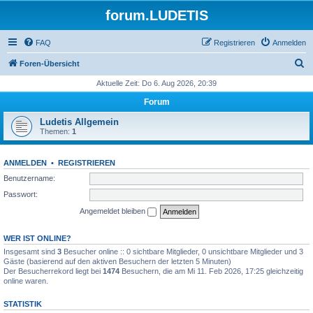
forum.LUDETIS
FAQ
Registrieren
Anmelden
S
Foren-Übersicht
u
Aktuelle Zeit: Do 6. Aug 2026, 20:39
c
Forum
h
Ludetis Allgemein
e
Themen:
1
ANMELDEN
•
REGISTRIEREN
Benutzername:
Passwort:
Angemeldet bleiben
WER IST ONLINE?
Insgesamt sind
3
Besucher online :: 0 sichtbare Mitglieder, 0 unsichtbare Mitglieder und 3
Gäste (basierend auf den aktiven Besuchern der letzten 5 Minuten)
Der Besucherrekord liegt bei
1474
Besuchern, die am Mi 11. Feb 2026, 17:25 gleichzeitig
online waren.
STATISTIK