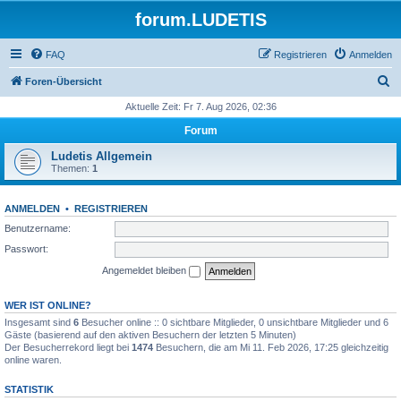
forum.LUDETIS
FAQ
Registrieren
Anmelden
S
Foren-Übersicht
u
Aktuelle Zeit: Fr 7. Aug 2026, 02:36
c
Forum
h
Ludetis Allgemein
e
Themen:
1
ANMELDEN
•
REGISTRIEREN
Benutzername:
Passwort:
Angemeldet bleiben
WER IST ONLINE?
Insgesamt sind
6
Besucher online :: 0 sichtbare Mitglieder, 0 unsichtbare Mitglieder und 6
Gäste (basierend auf den aktiven Besuchern der letzten 5 Minuten)
Der Besucherrekord liegt bei
1474
Besuchern, die am Mi 11. Feb 2026, 17:25 gleichzeitig
online waren.
STATISTIK