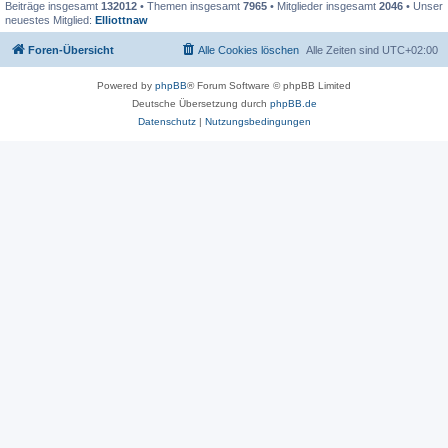
Beiträge insgesamt
132012
• Themen insgesamt
7965
• Mitglieder insgesamt
2046
• Unser
neuestes Mitglied:
Elliottnaw
Foren-Übersicht
Alle Cookies löschen
Alle Zeiten sind
UTC+02:00
Powered by
phpBB
® Forum Software © phpBB Limited
Deutsche Übersetzung durch
phpBB.de
Datenschutz
|
Nutzungsbedingungen