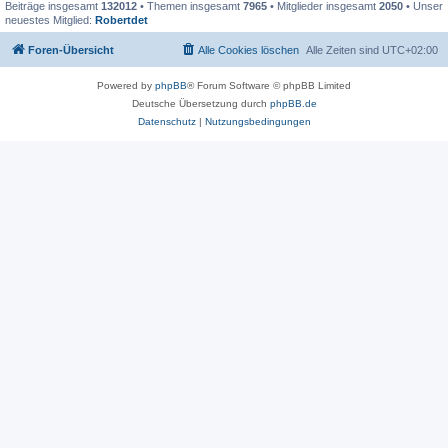
Beiträge insgesamt
132012
• Themen insgesamt
7965
• Mitglieder insgesamt
2050
• Unser
neuestes Mitglied:
Robertdet
Foren-Übersicht
Alle Cookies löschen
Alle Zeiten sind
UTC+02:00
Powered by
phpBB
® Forum Software © phpBB Limited
Deutsche Übersetzung durch
phpBB.de
Datenschutz
|
Nutzungsbedingungen