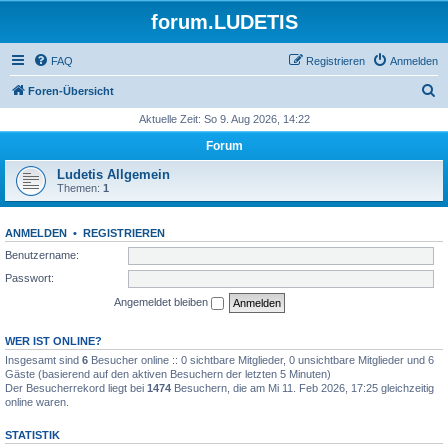
forum.LUDETIS
FAQ
Registrieren
Anmelden
S
Foren-Übersicht
u
Aktuelle Zeit: So 9. Aug 2026, 14:22
c
Forum
h
Ludetis Allgemein
e
Themen:
1
ANMELDEN
•
REGISTRIEREN
Benutzername:
Passwort:
Angemeldet bleiben
WER IST ONLINE?
Insgesamt sind
6
Besucher online :: 0 sichtbare Mitglieder, 0 unsichtbare Mitglieder und 6
Gäste (basierend auf den aktiven Besuchern der letzten 5 Minuten)
Der Besucherrekord liegt bei
1474
Besuchern, die am Mi 11. Feb 2026, 17:25 gleichzeitig
online waren.
STATISTIK