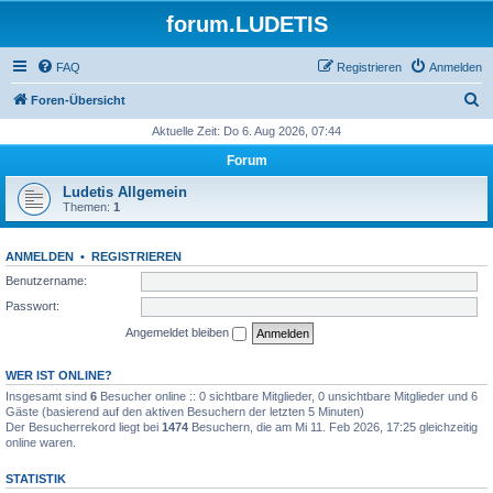
forum.LUDETIS
FAQ
Registrieren
Anmelden
S
Foren-Übersicht
u
Aktuelle Zeit: Do 6. Aug 2026, 07:44
c
Forum
h
Ludetis Allgemein
e
Themen:
1
ANMELDEN
•
REGISTRIEREN
Benutzername:
Passwort:
Angemeldet bleiben
WER IST ONLINE?
Insgesamt sind
6
Besucher online :: 0 sichtbare Mitglieder, 0 unsichtbare Mitglieder und 6
Gäste (basierend auf den aktiven Besuchern der letzten 5 Minuten)
Der Besucherrekord liegt bei
1474
Besuchern, die am Mi 11. Feb 2026, 17:25 gleichzeitig
online waren.
STATISTIK