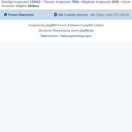
Beiträge insgesamt
132012
• Themen insgesamt
7965
• Mitglieder insgesamt
2045
• Unser
neuestes Mitglied:
lifeDox
Foren-Übersicht
Alle Cookies löschen
Alle Zeiten sind
UTC+02:00
Powered by
phpBB
® Forum Software © phpBB Limited
Deutsche Übersetzung durch
phpBB.de
Datenschutz
|
Nutzungsbedingungen