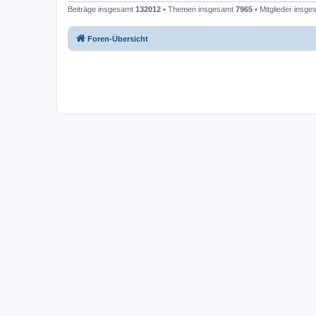
Beiträge insgesamt
132012
• Themen insgesamt
7965
• Mitglieder insg
Foren-Übersicht