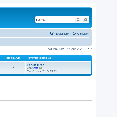
Suche
Erweiterte Suche
Registrieren
Anmelden
Aktuelle Zeit: Fr 7. Aug 2026, 01:57
BEITRÄGE
LETZTER BEITRAG
Forum-Infos
1
N
von
Uwe
e
Mo 21. Dez 2015, 21:22
u
e
s
t
e
r
B
e
i
t
r
a
g