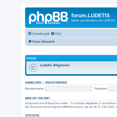
forum.LUDETIS
Spiele und diskutiere mit LUDETIS.
Schnellzugriff
FAQ
Foren-Übersicht
FORUM
Ludetis Allgemein
ANMELDEN
•
REGISTRIEREN
Benutzername:
Passwort:
WER IST ONLINE?
Insgesamt sind
4
Besucher online :: 0 sichtbare Mitglieder, 0 unsichtbar
Der Besucherrekord liegt bei
1474
Besuchern, die am Mi 11. Feb 2026, 17
STATISTIK