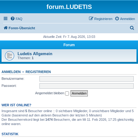
forum.LUDETIS
FAQ
Registrieren
Anmelden
S
Foren-Übersicht
u
Aktuelle Zeit: Fr 7. Aug 2026, 13:03
c
Forum
h
Ludetis Allgemein
e
Themen:
1
ANMELDEN
•
REGISTRIEREN
Benutzername:
Passwort:
Angemeldet bleiben
WER IST ONLINE?
Insgesamt sind
5
Besucher online :: 0 sichtbare Mitglieder, 0 unsichtbare Mitglieder und 5
Gäste (basierend auf den aktiven Besuchern der letzten 5 Minuten)
Der Besucherrekord liegt bei
1474
Besuchern, die am Mi 11. Feb 2026, 17:25 gleichzeitig
online waren.
STATISTIK