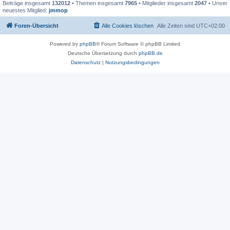
Beiträge insgesamt
132012
• Themen insgesamt
7965
• Mitglieder insgesamt
2047
• Unser
neuestes Mitglied:
jmmop
Foren-Übersicht
Alle Cookies löschen
Alle Zeiten sind
UTC+02:00
Powered by
phpBB
® Forum Software © phpBB Limited
Deutsche Übersetzung durch
phpBB.de
Datenschutz
|
Nutzungsbedingungen