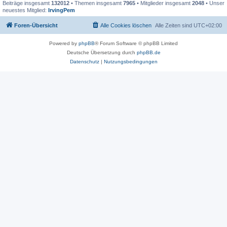
Beiträge insgesamt
132012
• Themen insgesamt
7965
• Mitglieder insgesamt
2048
• Unser
neuestes Mitglied:
IrvingPem
Foren-Übersicht
Alle Cookies löschen
Alle Zeiten sind
UTC+02:00
Powered by
phpBB
® Forum Software © phpBB Limited
Deutsche Übersetzung durch
phpBB.de
Datenschutz
|
Nutzungsbedingungen