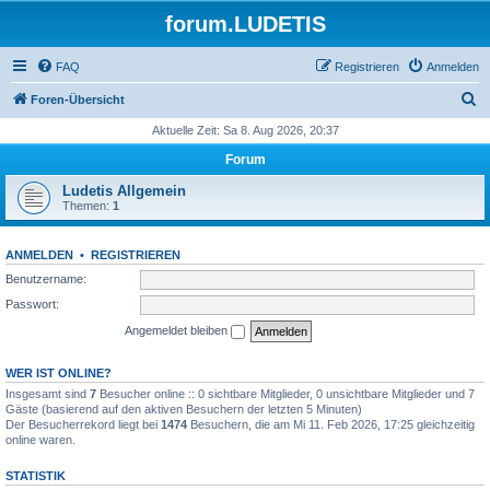
forum.LUDETIS
FAQ
Registrieren
Anmelden
S
Foren-Übersicht
u
Aktuelle Zeit: Sa 8. Aug 2026, 20:37
c
Forum
h
Ludetis Allgemein
e
Themen:
1
ANMELDEN
•
REGISTRIEREN
Benutzername:
Passwort:
Angemeldet bleiben
WER IST ONLINE?
Insgesamt sind
7
Besucher online :: 0 sichtbare Mitglieder, 0 unsichtbare Mitglieder und 7
Gäste (basierend auf den aktiven Besuchern der letzten 5 Minuten)
Der Besucherrekord liegt bei
1474
Besuchern, die am Mi 11. Feb 2026, 17:25 gleichzeitig
online waren.
STATISTIK