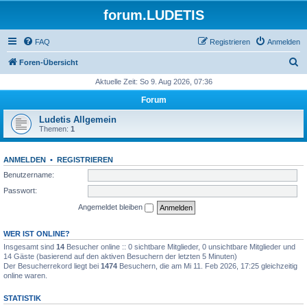
forum.LUDETIS
FAQ
Registrieren
Anmelden
S
Foren-Übersicht
u
Aktuelle Zeit: So 9. Aug 2026, 07:36
c
Forum
h
Ludetis Allgemein
e
Themen:
1
ANMELDEN
•
REGISTRIEREN
Benutzername:
Passwort:
Angemeldet bleiben
WER IST ONLINE?
Insgesamt sind
14
Besucher online :: 0 sichtbare Mitglieder, 0 unsichtbare Mitglieder und
14 Gäste (basierend auf den aktiven Besuchern der letzten 5 Minuten)
Der Besucherrekord liegt bei
1474
Besuchern, die am Mi 11. Feb 2026, 17:25 gleichzeitig
online waren.
STATISTIK