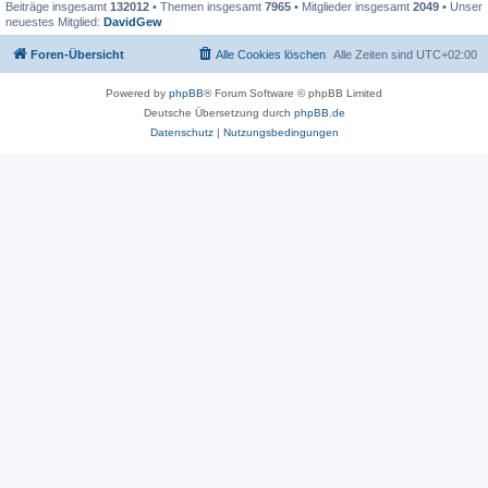
Beiträge insgesamt
132012
• Themen insgesamt
7965
• Mitglieder insgesamt
2049
• Unser
neuestes Mitglied:
DavidGew
Foren-Übersicht
Alle Cookies löschen
Alle Zeiten sind
UTC+02:00
Powered by
phpBB
® Forum Software © phpBB Limited
Deutsche Übersetzung durch
phpBB.de
Datenschutz
|
Nutzungsbedingungen