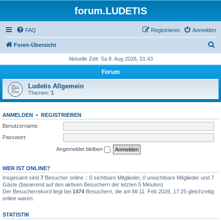
forum.LUDETIS
FAQ
Registrieren
Anmelden
S
Foren-Übersicht
u
Aktuelle Zeit: Sa 8. Aug 2026, 01:43
c
Forum
h
Ludetis Allgemein
e
Themen:
1
ANMELDEN
•
REGISTRIEREN
Benutzername:
Passwort:
Angemeldet bleiben
WER IST ONLINE?
Insgesamt sind
7
Besucher online :: 0 sichtbare Mitglieder, 0 unsichtbare Mitglieder und 7
Gäste (basierend auf den aktiven Besuchern der letzten 5 Minuten)
Der Besucherrekord liegt bei
1474
Besuchern, die am Mi 11. Feb 2026, 17:25 gleichzeitig
online waren.
STATISTIK