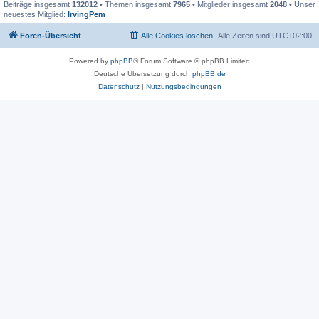
Beiträge insgesamt
132012
• Themen insgesamt
7965
• Mitglieder insgesamt
2048
• Unser
neuestes Mitglied:
IrvingPem
Foren-Übersicht
Alle Cookies löschen
Alle Zeiten sind
UTC+02:00
Powered by
phpBB
® Forum Software © phpBB Limited
Deutsche Übersetzung durch
phpBB.de
Datenschutz
|
Nutzungsbedingungen