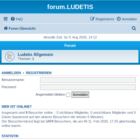
forum.LUDETIS
FAQ
Registrieren
Anmelden
S
Foren-Übersicht
u
Aktuelle Zeit: So 9. Aug 2026, 14:12
c
Forum
h
Ludetis Allgemein
e
Themen:
1
ANMELDEN
•
REGISTRIEREN
Benutzername:
Passwort:
Angemeldet bleiben
WER IST ONLINE?
Insgesamt sind
9
Besucher online :: 0 sichtbare Mitglieder, 0 unsichtbare Mitglieder und 9
Gäste (basierend auf den aktiven Besuchern der letzten 5 Minuten)
Der Besucherrekord liegt bei
1474
Besuchern, die am Mi 11. Feb 2026, 17:25 gleichzeitig
online waren.
STATISTIK