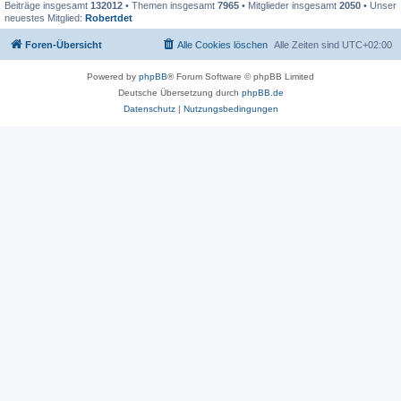
Beiträge insgesamt
132012
• Themen insgesamt
7965
• Mitglieder insgesamt
2050
• Unser
neuestes Mitglied:
Robertdet
Foren-Übersicht
Alle Cookies löschen
Alle Zeiten sind
UTC+02:00
Powered by
phpBB
® Forum Software © phpBB Limited
Deutsche Übersetzung durch
phpBB.de
Datenschutz
|
Nutzungsbedingungen