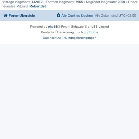
Beiträge insgesamt
132012
• Themen insgesamt
7965
• Mitglieder insgesamt
2050
• Unser
neuestes Mitglied:
Robertdet
Foren-Übersicht
Alle Cookies löschen
Alle Zeiten sind
UTC+02:00
Powered by
phpBB
® Forum Software © phpBB Limited
Deutsche Übersetzung durch
phpBB.de
Datenschutz
|
Nutzungsbedingungen