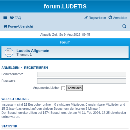
forum.LUDETIS
FAQ
Registrieren
Anmelden
S
Foren-Übersicht
u
Aktuelle Zeit: So 9. Aug 2026, 09:45
c
Forum
h
Ludetis Allgemein
e
Themen:
1
ANMELDEN
•
REGISTRIEREN
Benutzername:
Passwort:
Angemeldet bleiben
WER IST ONLINE?
Insgesamt sind
15
Besucher online :: 0 sichtbare Mitglieder, 0 unsichtbare Mitglieder und
15 Gäste (basierend auf den aktiven Besuchern der letzten 5 Minuten)
Der Besucherrekord liegt bei
1474
Besuchern, die am Mi 11. Feb 2026, 17:25 gleichzeitig
online waren.
STATISTIK