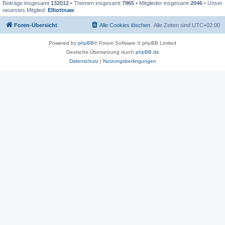
Beiträge insgesamt
132012
• Themen insgesamt
7965
• Mitglieder insgesamt
2046
• Unser
neuestes Mitglied:
Elliottnaw
Foren-Übersicht
Alle Cookies löschen
Alle Zeiten sind
UTC+02:00
Powered by
phpBB
® Forum Software © phpBB Limited
Deutsche Übersetzung durch
phpBB.de
Datenschutz
|
Nutzungsbedingungen