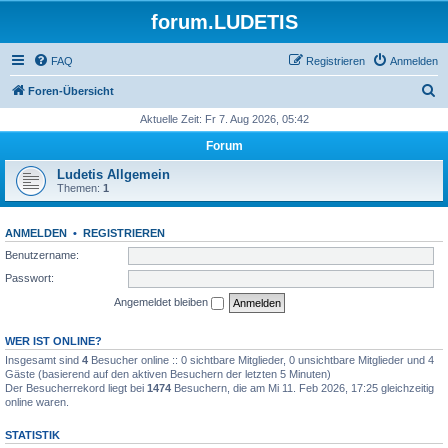
forum.LUDETIS
FAQ
Registrieren
Anmelden
S
Foren-Übersicht
u
Aktuelle Zeit: Fr 7. Aug 2026, 05:42
c
Forum
h
Ludetis Allgemein
e
Themen:
1
ANMELDEN
•
REGISTRIEREN
Benutzername:
Passwort:
Angemeldet bleiben
WER IST ONLINE?
Insgesamt sind
4
Besucher online :: 0 sichtbare Mitglieder, 0 unsichtbare Mitglieder und 4
Gäste (basierend auf den aktiven Besuchern der letzten 5 Minuten)
Der Besucherrekord liegt bei
1474
Besuchern, die am Mi 11. Feb 2026, 17:25 gleichzeitig
online waren.
STATISTIK