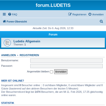
forum.LUDETIS
FAQ
Registrieren
Anmelden
S
Foren-Übersicht
u
Aktuelle Zeit: Do 6. Aug 2026, 12:33
c
Forum
h
Ludetis Allgemein
e
Themen:
1
ANMELDEN
•
REGISTRIEREN
Benutzername:
Passwort:
Angemeldet bleiben
WER IST ONLINE?
Insgesamt sind
8
Besucher online :: 0 sichtbare Mitglieder, 0 unsichtbare Mitglieder und 8
Gäste (basierend auf den aktiven Besuchern der letzten 5 Minuten)
Der Besucherrekord liegt bei
1474
Besuchern, die am Mi 11. Feb 2026, 17:25 gleichzeitig
online waren.
STATISTIK