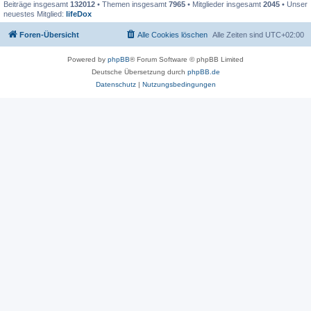
Beiträge insgesamt
132012
• Themen insgesamt
7965
• Mitglieder insgesamt
2045
• Unser
neuestes Mitglied:
lifeDox
Foren-Übersicht
Alle Cookies löschen
Alle Zeiten sind
UTC+02:00
Powered by
phpBB
® Forum Software © phpBB Limited
Deutsche Übersetzung durch
phpBB.de
Datenschutz
|
Nutzungsbedingungen