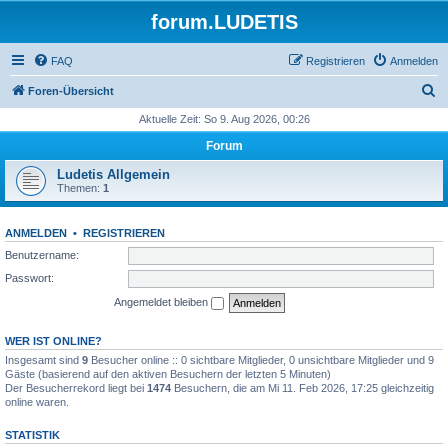
forum.LUDETIS
FAQ
Registrieren
Anmelden
S
Foren-Übersicht
u
Aktuelle Zeit: So 9. Aug 2026, 00:26
c
Forum
h
Ludetis Allgemein
e
Themen:
1
ANMELDEN
•
REGISTRIEREN
Benutzername:
Passwort:
Angemeldet bleiben
WER IST ONLINE?
Insgesamt sind
9
Besucher online :: 0 sichtbare Mitglieder, 0 unsichtbare Mitglieder und 9
Gäste (basierend auf den aktiven Besuchern der letzten 5 Minuten)
Der Besucherrekord liegt bei
1474
Besuchern, die am Mi 11. Feb 2026, 17:25 gleichzeitig
online waren.
STATISTIK