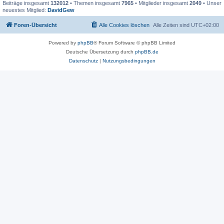
Beiträge insgesamt
132012
• Themen insgesamt
7965
• Mitglieder insgesamt
2049
• Unser
neuestes Mitglied:
DavidGew
Foren-Übersicht
Alle Cookies löschen
Alle Zeiten sind
UTC+02:00
Powered by
phpBB
® Forum Software © phpBB Limited
Deutsche Übersetzung durch
phpBB.de
Datenschutz
|
Nutzungsbedingungen