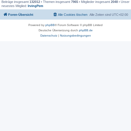
Beiträge insgesamt
132012
• Themen insgesamt
7965
• Mitglieder insgesamt
2048
• Unser
neuestes Mitglied:
IrvingPem
Foren-Übersicht
Alle Cookies löschen
Alle Zeiten sind
UTC+02:00
Powered by
phpBB
® Forum Software © phpBB Limited
Deutsche Übersetzung durch
phpBB.de
Datenschutz
|
Nutzungsbedingungen