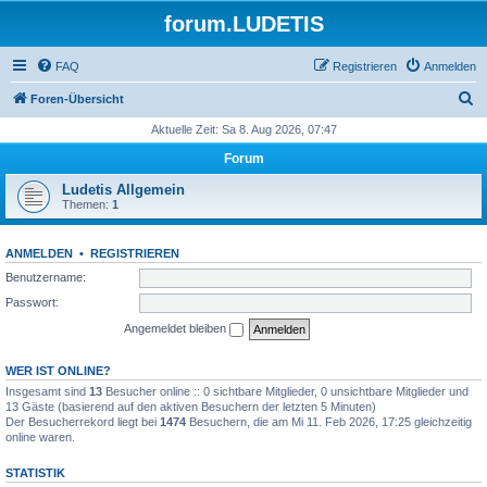
forum.LUDETIS
FAQ
Registrieren
Anmelden
S
Foren-Übersicht
u
Aktuelle Zeit: Sa 8. Aug 2026, 07:47
c
Forum
h
Ludetis Allgemein
e
Themen:
1
ANMELDEN
•
REGISTRIEREN
Benutzername:
Passwort:
Angemeldet bleiben
WER IST ONLINE?
Insgesamt sind
13
Besucher online :: 0 sichtbare Mitglieder, 0 unsichtbare Mitglieder und
13 Gäste (basierend auf den aktiven Besuchern der letzten 5 Minuten)
Der Besucherrekord liegt bei
1474
Besuchern, die am Mi 11. Feb 2026, 17:25 gleichzeitig
online waren.
STATISTIK