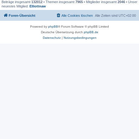
Beiträge insgesamt
132012
• Themen insgesamt
7965
• Mitglieder insgesamt
2046
• Unser
neuestes Mitglied:
Elliottnaw
Foren-Übersicht
Alle Cookies löschen
Alle Zeiten sind
UTC+02:00
Powered by
phpBB
® Forum Software © phpBB Limited
Deutsche Übersetzung durch
phpBB.de
Datenschutz
|
Nutzungsbedingungen