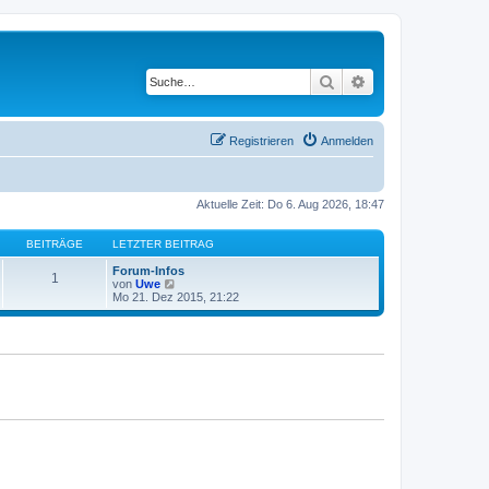
Suche
Erweiterte Suche
Registrieren
Anmelden
Aktuelle Zeit: Do 6. Aug 2026, 18:47
BEITRÄGE
LETZTER BEITRAG
Forum-Infos
1
N
von
Uwe
e
Mo 21. Dez 2015, 21:22
u
e
s
t
e
r
B
e
i
t
r
a
g