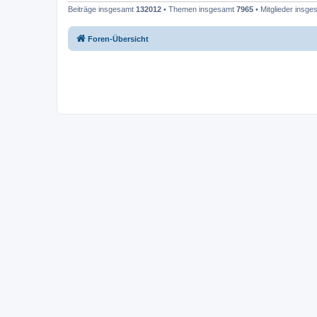
Beiträge insgesamt
132012
• Themen insgesamt
7965
• Mitglieder insg
Foren-Übersicht