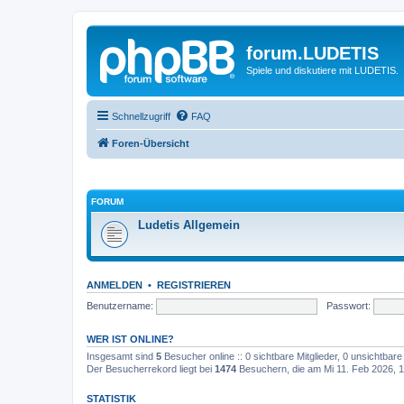
forum.LUDETIS
Spiele und diskutiere mit LUDETIS.
Schnellzugriff
FAQ
Foren-Übersicht
FORUM
Ludetis Allgemein
ANMELDEN
•
REGISTRIEREN
Benutzername:
Passwort:
WER IST ONLINE?
Insgesamt sind
5
Besucher online :: 0 sichtbare Mitglieder, 0 unsichtbar
Der Besucherrekord liegt bei
1474
Besuchern, die am Mi 11. Feb 2026, 17
STATISTIK