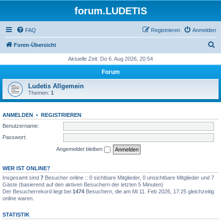
forum.LUDETIS
FAQ
Registrieren
Anmelden
S
Foren-Übersicht
u
Aktuelle Zeit: Do 6. Aug 2026, 20:54
c
Forum
h
Ludetis Allgemein
e
Themen:
1
ANMELDEN
•
REGISTRIEREN
Benutzername:
Passwort:
Angemeldet bleiben
WER IST ONLINE?
Insgesamt sind
7
Besucher online :: 0 sichtbare Mitglieder, 0 unsichtbare Mitglieder und 7
Gäste (basierend auf den aktiven Besuchern der letzten 5 Minuten)
Der Besucherrekord liegt bei
1474
Besuchern, die am Mi 11. Feb 2026, 17:25 gleichzeitig
online waren.
STATISTIK