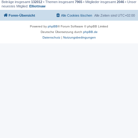
Beiträge insgesamt
132012
• Themen insgesamt
7965
• Mitglieder insgesamt
2046
• Unser
neuestes Mitglied:
Elliottnaw
Foren-Übersicht
Alle Cookies löschen
Alle Zeiten sind
UTC+02:00
Powered by
phpBB
® Forum Software © phpBB Limited
Deutsche Übersetzung durch
phpBB.de
Datenschutz
|
Nutzungsbedingungen