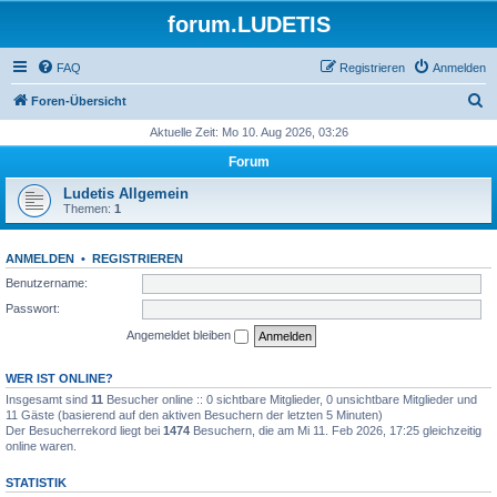
forum.LUDETIS
FAQ
Registrieren
Anmelden
S
Foren-Übersicht
u
Aktuelle Zeit: Mo 10. Aug 2026, 03:26
c
Forum
h
Ludetis Allgemein
e
Themen:
1
ANMELDEN
•
REGISTRIEREN
Benutzername:
Passwort:
Angemeldet bleiben
WER IST ONLINE?
Insgesamt sind
11
Besucher online :: 0 sichtbare Mitglieder, 0 unsichtbare Mitglieder und
11 Gäste (basierend auf den aktiven Besuchern der letzten 5 Minuten)
Der Besucherrekord liegt bei
1474
Besuchern, die am Mi 11. Feb 2026, 17:25 gleichzeitig
online waren.
STATISTIK