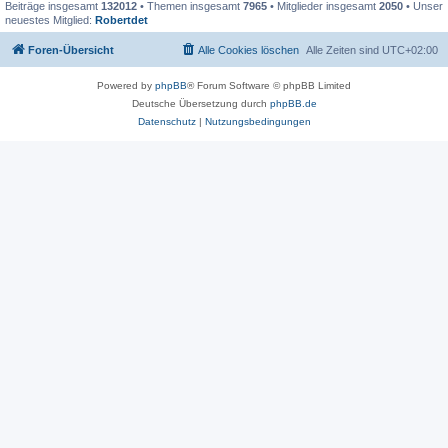
Beiträge insgesamt
132012
• Themen insgesamt
7965
• Mitglieder insgesamt
2050
• Unser
neuestes Mitglied:
Robertdet
Foren-Übersicht
Alle Cookies löschen
Alle Zeiten sind
UTC+02:00
Powered by
phpBB
® Forum Software © phpBB Limited
Deutsche Übersetzung durch
phpBB.de
Datenschutz
|
Nutzungsbedingungen