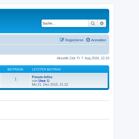
Suche
Erweiterte Suche
Registrieren
Anmelden
Aktuelle Zeit: Fr 7. Aug 2026, 22:10
BEITRÄGE
LETZTER BEITRAG
Forum-Infos
1
N
von
Uwe
e
Mo 21. Dez 2015, 21:22
u
e
s
t
e
r
B
e
i
t
r
a
g