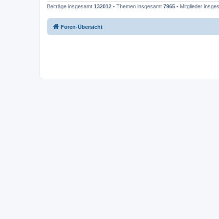
Beiträge insgesamt
132012
• Themen insgesamt
7965
• Mitglieder insg
Foren-Übersicht