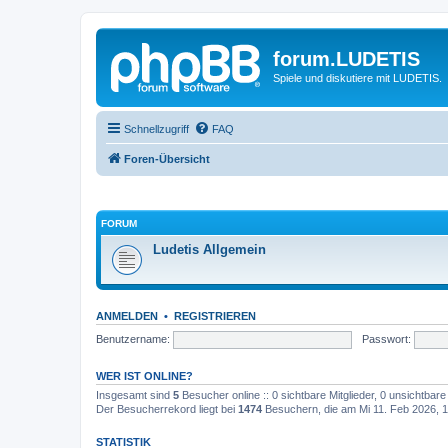
forum.LUDETIS
Spiele und diskutiere mit LUDETIS.
Schnellzugriff
FAQ
Foren-Übersicht
FORUM
Ludetis Allgemein
ANMELDEN
•
REGISTRIEREN
Benutzername:
Passwort:
WER IST ONLINE?
Insgesamt sind
5
Besucher online :: 0 sichtbare Mitglieder, 0 unsichtbar
Der Besucherrekord liegt bei
1474
Besuchern, die am Mi 11. Feb 2026, 17
STATISTIK