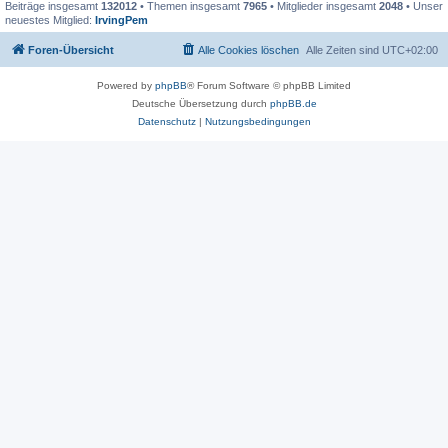
Beiträge insgesamt
132012
• Themen insgesamt
7965
• Mitglieder insgesamt
2048
• Unser
neuestes Mitglied:
IrvingPem
Foren-Übersicht
Alle Cookies löschen
Alle Zeiten sind
UTC+02:00
Powered by
phpBB
® Forum Software © phpBB Limited
Deutsche Übersetzung durch
phpBB.de
Datenschutz
|
Nutzungsbedingungen