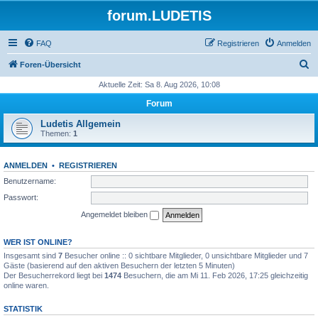
forum.LUDETIS
FAQ
Registrieren
Anmelden
S
Foren-Übersicht
u
Aktuelle Zeit: Sa 8. Aug 2026, 10:08
c
Forum
h
Ludetis Allgemein
e
Themen:
1
ANMELDEN
•
REGISTRIEREN
Benutzername:
Passwort:
Angemeldet bleiben
WER IST ONLINE?
Insgesamt sind
7
Besucher online :: 0 sichtbare Mitglieder, 0 unsichtbare Mitglieder und 7
Gäste (basierend auf den aktiven Besuchern der letzten 5 Minuten)
Der Besucherrekord liegt bei
1474
Besuchern, die am Mi 11. Feb 2026, 17:25 gleichzeitig
online waren.
STATISTIK