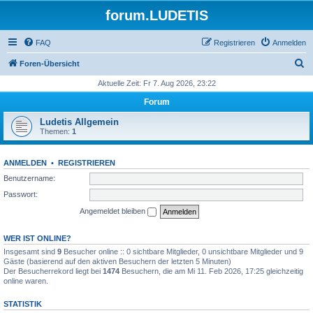
forum.LUDETIS
FAQ
Registrieren
Anmelden
S
Foren-Übersicht
u
Aktuelle Zeit: Fr 7. Aug 2026, 23:22
c
Forum
h
Ludetis Allgemein
e
Themen:
1
ANMELDEN
•
REGISTRIEREN
Benutzername:
Passwort:
Angemeldet bleiben
WER IST ONLINE?
Insgesamt sind
9
Besucher online :: 0 sichtbare Mitglieder, 0 unsichtbare Mitglieder und 9
Gäste (basierend auf den aktiven Besuchern der letzten 5 Minuten)
Der Besucherrekord liegt bei
1474
Besuchern, die am Mi 11. Feb 2026, 17:25 gleichzeitig
online waren.
STATISTIK