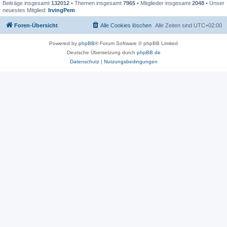
Beiträge insgesamt
132012
• Themen insgesamt
7965
• Mitglieder insgesamt
2048
• Unser
neuestes Mitglied:
IrvingPem
Foren-Übersicht
Alle Cookies löschen
Alle Zeiten sind
UTC+02:00
Powered by
phpBB
® Forum Software © phpBB Limited
Deutsche Übersetzung durch
phpBB.de
Datenschutz
|
Nutzungsbedingungen