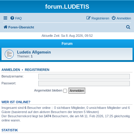
forum.LUDETIS
FAQ
Registrieren
Anmelden
S
Foren-Übersicht
u
Aktuelle Zeit: Sa 8. Aug 2026, 09:52
c
Forum
h
Ludetis Allgemein
e
Themen:
1
ANMELDEN
•
REGISTRIEREN
Benutzername:
Passwort:
Angemeldet bleiben
WER IST ONLINE?
Insgesamt sind
6
Besucher online :: 0 sichtbare Mitglieder, 0 unsichtbare Mitglieder und 6
Gäste (basierend auf den aktiven Besuchern der letzten 5 Minuten)
Der Besucherrekord liegt bei
1474
Besuchern, die am Mi 11. Feb 2026, 17:25 gleichzeitig
online waren.
STATISTIK