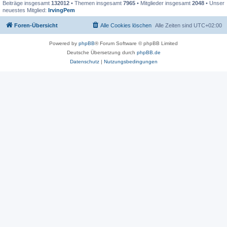
Beiträge insgesamt
132012
• Themen insgesamt
7965
• Mitglieder insgesamt
2048
• Unser
neuestes Mitglied:
IrvingPem
Foren-Übersicht
Alle Cookies löschen
Alle Zeiten sind
UTC+02:00
Powered by
phpBB
® Forum Software © phpBB Limited
Deutsche Übersetzung durch
phpBB.de
Datenschutz
|
Nutzungsbedingungen