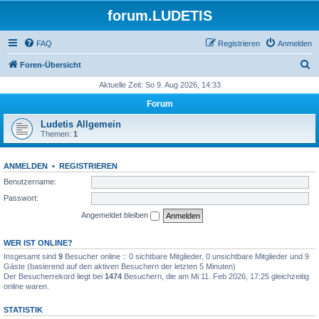
forum.LUDETIS
FAQ
Registrieren
Anmelden
S
Foren-Übersicht
u
Aktuelle Zeit: So 9. Aug 2026, 14:33
c
Forum
h
Ludetis Allgemein
e
Themen:
1
ANMELDEN
•
REGISTRIEREN
Benutzername:
Passwort:
Angemeldet bleiben
WER IST ONLINE?
Insgesamt sind
9
Besucher online :: 0 sichtbare Mitglieder, 0 unsichtbare Mitglieder und 9
Gäste (basierend auf den aktiven Besuchern der letzten 5 Minuten)
Der Besucherrekord liegt bei
1474
Besuchern, die am Mi 11. Feb 2026, 17:25 gleichzeitig
online waren.
STATISTIK