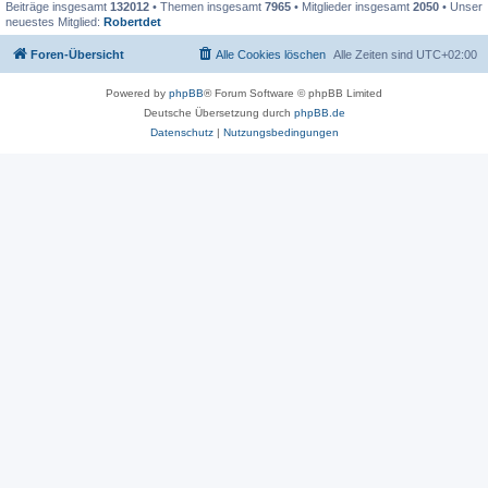
Beiträge insgesamt
132012
• Themen insgesamt
7965
• Mitglieder insgesamt
2050
• Unser
neuestes Mitglied:
Robertdet
Foren-Übersicht
Alle Cookies löschen
Alle Zeiten sind
UTC+02:00
Powered by
phpBB
® Forum Software © phpBB Limited
Deutsche Übersetzung durch
phpBB.de
Datenschutz
|
Nutzungsbedingungen