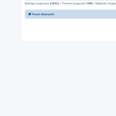
Beiträge insgesamt
132012
• Themen insgesamt
7965
• Mitglieder insg
Foren-Übersicht