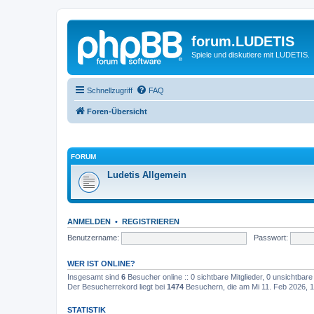
forum.LUDETIS
Spiele und diskutiere mit LUDETIS.
Schnellzugriff
FAQ
Foren-Übersicht
FORUM
Ludetis Allgemein
ANMELDEN
•
REGISTRIEREN
Benutzername:
Passwort:
WER IST ONLINE?
Insgesamt sind
6
Besucher online :: 0 sichtbare Mitglieder, 0 unsichtbar
Der Besucherrekord liegt bei
1474
Besuchern, die am Mi 11. Feb 2026, 17
STATISTIK