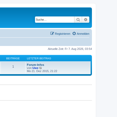
Suche
Erweiterte Suche
Registrieren
Anmelden
Aktuelle Zeit: Fr 7. Aug 2026, 03:54
BEITRÄGE
LETZTER BEITRAG
Forum-Infos
1
N
von
Uwe
e
Mo 21. Dez 2015, 21:22
u
e
s
t
e
r
B
e
i
t
r
a
g