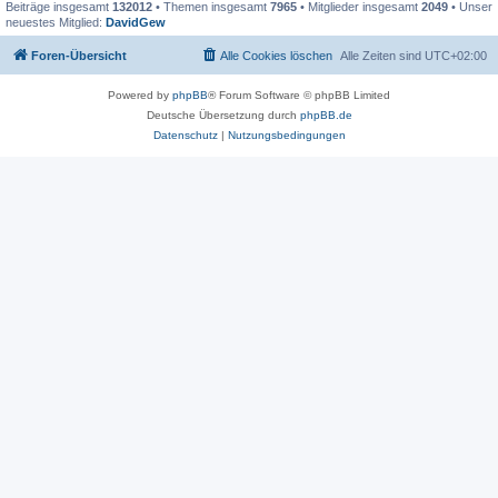
Beiträge insgesamt
132012
• Themen insgesamt
7965
• Mitglieder insgesamt
2049
• Unser
neuestes Mitglied:
DavidGew
Foren-Übersicht
Alle Cookies löschen
Alle Zeiten sind
UTC+02:00
Powered by
phpBB
® Forum Software © phpBB Limited
Deutsche Übersetzung durch
phpBB.de
Datenschutz
|
Nutzungsbedingungen