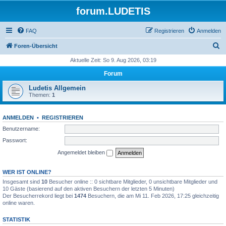
forum.LUDETIS
FAQ
Registrieren
Anmelden
S
Foren-Übersicht
u
Aktuelle Zeit: So 9. Aug 2026, 03:19
c
Forum
h
Ludetis Allgemein
e
Themen:
1
ANMELDEN
•
REGISTRIEREN
Benutzername:
Passwort:
Angemeldet bleiben
WER IST ONLINE?
Insgesamt sind
10
Besucher online :: 0 sichtbare Mitglieder, 0 unsichtbare Mitglieder und
10 Gäste (basierend auf den aktiven Besuchern der letzten 5 Minuten)
Der Besucherrekord liegt bei
1474
Besuchern, die am Mi 11. Feb 2026, 17:25 gleichzeitig
online waren.
STATISTIK