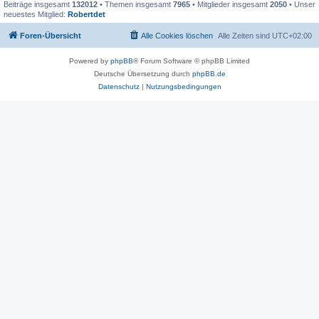
Beiträge insgesamt
132012
• Themen insgesamt
7965
• Mitglieder insgesamt
2050
• Unser
neuestes Mitglied:
Robertdet
Foren-Übersicht
Alle Cookies löschen
Alle Zeiten sind
UTC+02:00
Powered by
phpBB
® Forum Software © phpBB Limited
Deutsche Übersetzung durch
phpBB.de
Datenschutz
|
Nutzungsbedingungen