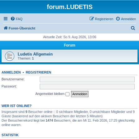
forum.LUDETIS
FAQ
Registrieren
Anmelden
S
Foren-Übersicht
u
Aktuelle Zeit: So 9. Aug 2026, 13:06
c
Forum
h
Ludetis Allgemein
e
Themen:
1
ANMELDEN
•
REGISTRIEREN
Benutzername:
Passwort:
Angemeldet bleiben
WER IST ONLINE?
Insgesamt sind
9
Besucher online :: 0 sichtbare Mitglieder, 0 unsichtbare Mitglieder und 9
Gäste (basierend auf den aktiven Besuchern der letzten 5 Minuten)
Der Besucherrekord liegt bei
1474
Besuchern, die am Mi 11. Feb 2026, 17:25 gleichzeitig
online waren.
STATISTIK