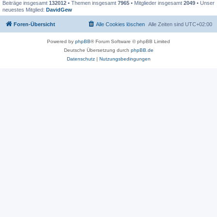
Beiträge insgesamt
132012
• Themen insgesamt
7965
• Mitglieder insgesamt
2049
• Unser
neuestes Mitglied:
DavidGew
Foren-Übersicht
Alle Cookies löschen
Alle Zeiten sind
UTC+02:00
Powered by
phpBB
® Forum Software © phpBB Limited
Deutsche Übersetzung durch
phpBB.de
Datenschutz
|
Nutzungsbedingungen