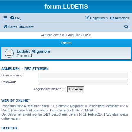
forum.LUDETIS
FAQ
Registrieren
Anmelden
S
Foren-Übersicht
u
Aktuelle Zeit: So 9. Aug 2026, 00:07
c
Forum
h
Ludetis Allgemein
e
Themen:
1
ANMELDEN
•
REGISTRIEREN
Benutzername:
Passwort:
Angemeldet bleiben
WER IST ONLINE?
Insgesamt sind
6
Besucher online :: 0 sichtbare Mitglieder, 0 unsichtbare Mitglieder und 6
Gäste (basierend auf den aktiven Besuchern der letzten 5 Minuten)
Der Besucherrekord liegt bei
1474
Besuchern, die am Mi 11. Feb 2026, 17:25 gleichzeitig
online waren.
STATISTIK