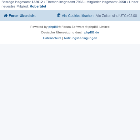
Beiträge insgesamt
132012
• Themen insgesamt
7965
• Mitglieder insgesamt
2050
• Unser
neuestes Mitglied:
Robertdet
Foren-Übersicht
Alle Cookies löschen
Alle Zeiten sind
UTC+02:00
Powered by
phpBB
® Forum Software © phpBB Limited
Deutsche Übersetzung durch
phpBB.de
Datenschutz
|
Nutzungsbedingungen