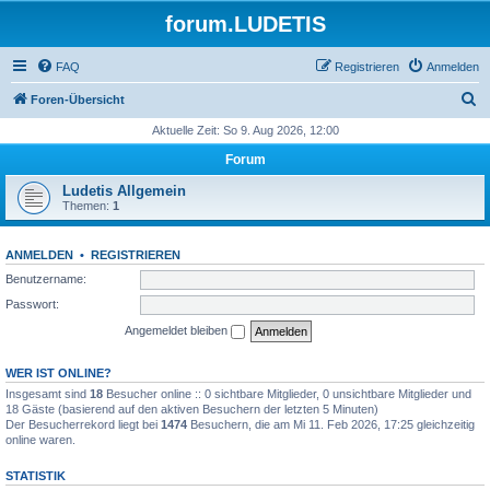
forum.LUDETIS
FAQ
Registrieren
Anmelden
S
Foren-Übersicht
u
Aktuelle Zeit: So 9. Aug 2026, 12:00
c
Forum
h
Ludetis Allgemein
e
Themen:
1
ANMELDEN
•
REGISTRIEREN
Benutzername:
Passwort:
Angemeldet bleiben
WER IST ONLINE?
Insgesamt sind
18
Besucher online :: 0 sichtbare Mitglieder, 0 unsichtbare Mitglieder und
18 Gäste (basierend auf den aktiven Besuchern der letzten 5 Minuten)
Der Besucherrekord liegt bei
1474
Besuchern, die am Mi 11. Feb 2026, 17:25 gleichzeitig
online waren.
STATISTIK