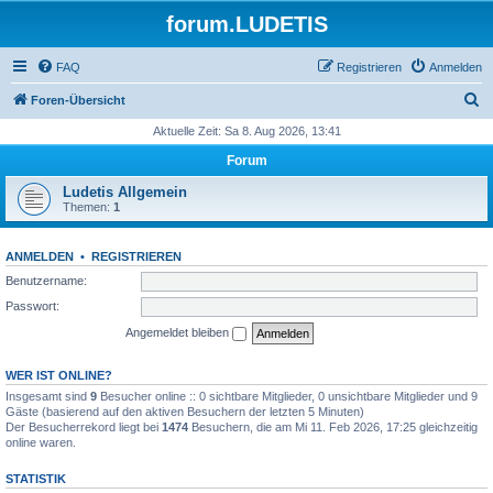
forum.LUDETIS
FAQ
Registrieren
Anmelden
S
Foren-Übersicht
u
Aktuelle Zeit: Sa 8. Aug 2026, 13:41
c
Forum
h
Ludetis Allgemein
e
Themen:
1
ANMELDEN
•
REGISTRIEREN
Benutzername:
Passwort:
Angemeldet bleiben
WER IST ONLINE?
Insgesamt sind
9
Besucher online :: 0 sichtbare Mitglieder, 0 unsichtbare Mitglieder und 9
Gäste (basierend auf den aktiven Besuchern der letzten 5 Minuten)
Der Besucherrekord liegt bei
1474
Besuchern, die am Mi 11. Feb 2026, 17:25 gleichzeitig
online waren.
STATISTIK