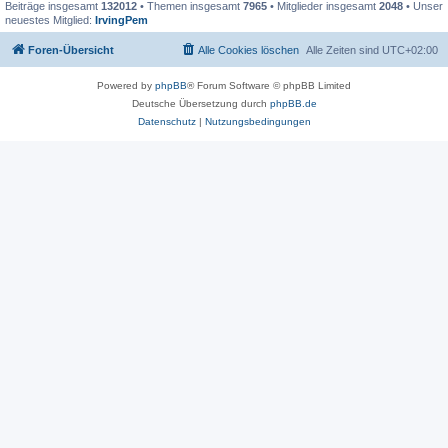
Beiträge insgesamt
132012
• Themen insgesamt
7965
• Mitglieder insgesamt
2048
• Unser
neuestes Mitglied:
IrvingPem
Foren-Übersicht
Alle Cookies löschen
Alle Zeiten sind
UTC+02:00
Powered by
phpBB
® Forum Software © phpBB Limited
Deutsche Übersetzung durch
phpBB.de
Datenschutz
|
Nutzungsbedingungen