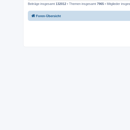
Beiträge insgesamt
132012
• Themen insgesamt
7965
• Mitglieder insg
Foren-Übersicht