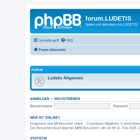
forum.LUDETIS
Spiele und diskutiere mit LUDETIS.
Schnellzugriff
FAQ
Foren-Übersicht
FORUM
Ludetis Allgemein
ANMELDEN
•
REGISTRIEREN
Benutzername:
Passwort:
WER IST ONLINE?
Insgesamt sind
10
Besucher online :: 0 sichtbare Mitglieder, 0 unsichtba
Der Besucherrekord liegt bei
1474
Besuchern, die am Mi 11. Feb 2026, 17
STATISTIK