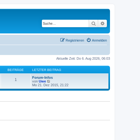
Suche
Erweiterte Suche
Registrieren
Anmelden
Aktuelle Zeit: Do 6. Aug 2026, 06:03
BEITRÄGE
LETZTER BEITRAG
Forum-Infos
1
N
von
Uwe
e
Mo 21. Dez 2015, 21:22
u
e
s
t
e
r
B
e
i
t
r
a
g