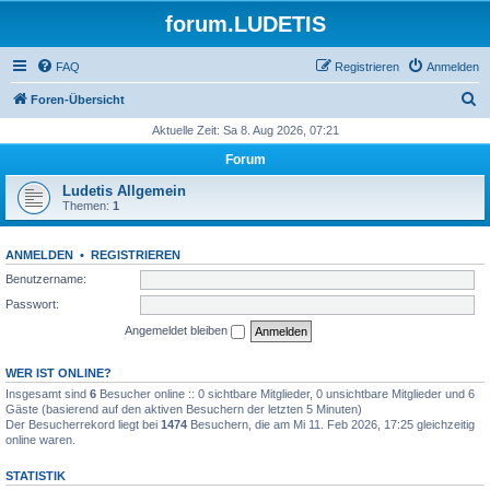
forum.LUDETIS
FAQ
Registrieren
Anmelden
S
Foren-Übersicht
u
Aktuelle Zeit: Sa 8. Aug 2026, 07:21
c
Forum
h
Ludetis Allgemein
e
Themen:
1
ANMELDEN
•
REGISTRIEREN
Benutzername:
Passwort:
Angemeldet bleiben
WER IST ONLINE?
Insgesamt sind
6
Besucher online :: 0 sichtbare Mitglieder, 0 unsichtbare Mitglieder und 6
Gäste (basierend auf den aktiven Besuchern der letzten 5 Minuten)
Der Besucherrekord liegt bei
1474
Besuchern, die am Mi 11. Feb 2026, 17:25 gleichzeitig
online waren.
STATISTIK