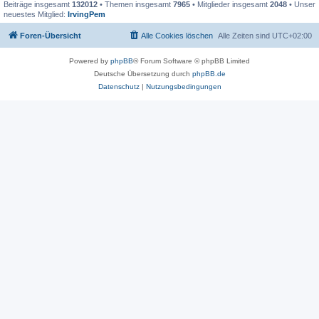
Beiträge insgesamt
132012
• Themen insgesamt
7965
• Mitglieder insgesamt
2048
• Unser
neuestes Mitglied:
IrvingPem
Foren-Übersicht
Alle Cookies löschen
Alle Zeiten sind
UTC+02:00
Powered by
phpBB
® Forum Software © phpBB Limited
Deutsche Übersetzung durch
phpBB.de
Datenschutz
|
Nutzungsbedingungen