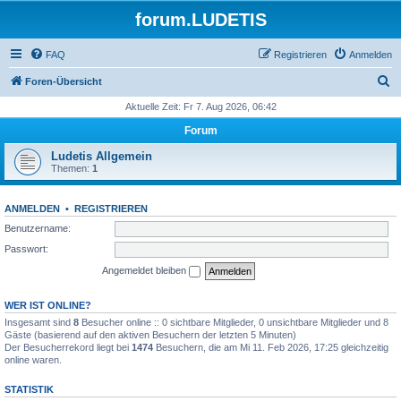
forum.LUDETIS
FAQ
Registrieren
Anmelden
S
Foren-Übersicht
u
Aktuelle Zeit: Fr 7. Aug 2026, 06:42
c
Forum
h
Ludetis Allgemein
e
Themen:
1
ANMELDEN
•
REGISTRIEREN
Benutzername:
Passwort:
Angemeldet bleiben
WER IST ONLINE?
Insgesamt sind
8
Besucher online :: 0 sichtbare Mitglieder, 0 unsichtbare Mitglieder und 8
Gäste (basierend auf den aktiven Besuchern der letzten 5 Minuten)
Der Besucherrekord liegt bei
1474
Besuchern, die am Mi 11. Feb 2026, 17:25 gleichzeitig
online waren.
STATISTIK