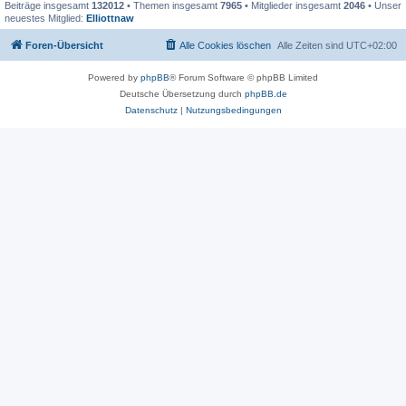
Beiträge insgesamt
132012
• Themen insgesamt
7965
• Mitglieder insgesamt
2046
• Unser
neuestes Mitglied:
Elliottnaw
Foren-Übersicht
Alle Cookies löschen
Alle Zeiten sind
UTC+02:00
Powered by
phpBB
® Forum Software © phpBB Limited
Deutsche Übersetzung durch
phpBB.de
Datenschutz
|
Nutzungsbedingungen