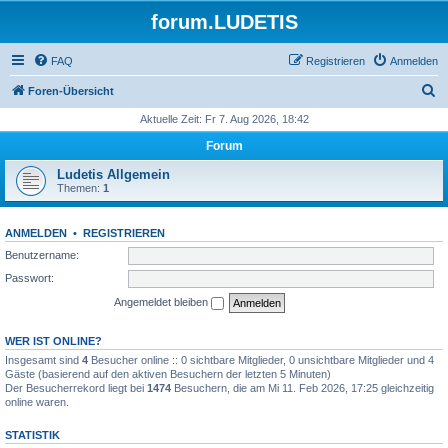
forum.LUDETIS
FAQ
Registrieren
Anmelden
S
Foren-Übersicht
u
Aktuelle Zeit: Fr 7. Aug 2026, 18:42
c
Forum
h
Ludetis Allgemein
e
Themen:
1
ANMELDEN
•
REGISTRIEREN
Benutzername:
Passwort:
Angemeldet bleiben
WER IST ONLINE?
Insgesamt sind
4
Besucher online :: 0 sichtbare Mitglieder, 0 unsichtbare Mitglieder und 4
Gäste (basierend auf den aktiven Besuchern der letzten 5 Minuten)
Der Besucherrekord liegt bei
1474
Besuchern, die am Mi 11. Feb 2026, 17:25 gleichzeitig
online waren.
STATISTIK