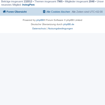
Beiträge insgesamt
132012
• Themen insgesamt
7965
• Mitglieder insgesamt
2048
• Unser
neuestes Mitglied:
IrvingPem
Foren-Übersicht
Alle Cookies löschen
Alle Zeiten sind
UTC+02:00
Powered by
phpBB
® Forum Software © phpBB Limited
Deutsche Übersetzung durch
phpBB.de
Datenschutz
|
Nutzungsbedingungen