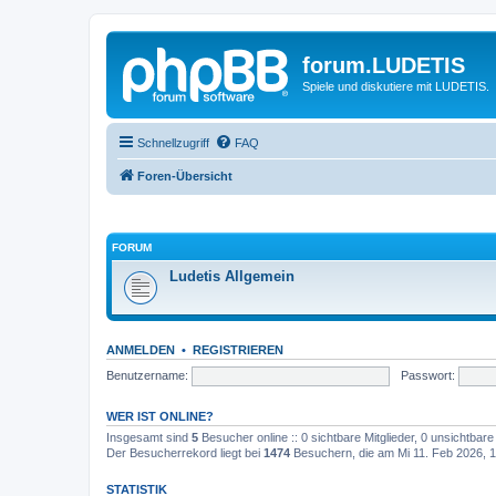
forum.LUDETIS
Spiele und diskutiere mit LUDETIS.
Schnellzugriff
FAQ
Foren-Übersicht
FORUM
Ludetis Allgemein
ANMELDEN
•
REGISTRIEREN
Benutzername:
Passwort:
WER IST ONLINE?
Insgesamt sind
5
Besucher online :: 0 sichtbare Mitglieder, 0 unsichtbar
Der Besucherrekord liegt bei
1474
Besuchern, die am Mi 11. Feb 2026, 17
STATISTIK