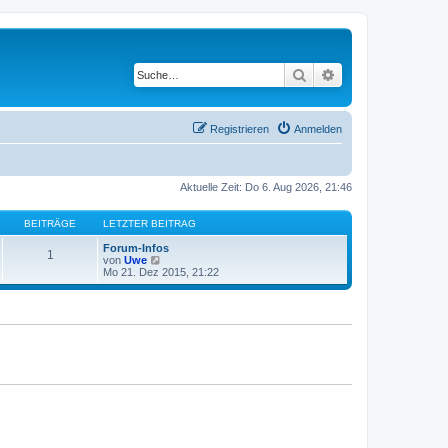
Suche
Erweiterte Suche
Registrieren
Anmelden
Aktuelle Zeit: Do 6. Aug 2026, 21:46
BEITRÄGE
LETZTER BEITRAG
Forum-Infos
1
N
von
Uwe
e
Mo 21. Dez 2015, 21:22
u
e
s
t
e
r
B
e
i
t
r
a
g