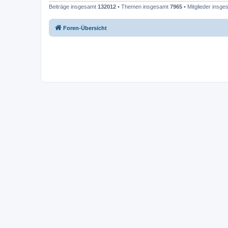
Beiträge insgesamt
132012
• Themen insgesamt
7965
• Mitglieder insg
Foren-Übersicht