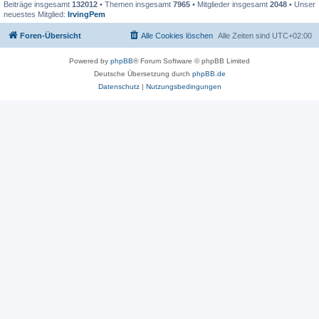
Beiträge insgesamt
132012
• Themen insgesamt
7965
• Mitglieder insgesamt
2048
• Unser
neuestes Mitglied:
IrvingPem
Foren-Übersicht
Alle Cookies löschen
Alle Zeiten sind
UTC+02:00
Powered by
phpBB
® Forum Software © phpBB Limited
Deutsche Übersetzung durch
phpBB.de
Datenschutz
|
Nutzungsbedingungen