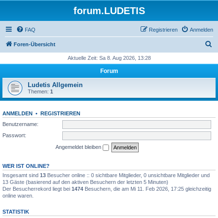
forum.LUDETIS
FAQ
Registrieren
Anmelden
S
Foren-Übersicht
u
Aktuelle Zeit: Sa 8. Aug 2026, 13:28
c
Forum
h
Ludetis Allgemein
e
Themen:
1
ANMELDEN
•
REGISTRIEREN
Benutzername:
Passwort:
Angemeldet bleiben
WER IST ONLINE?
Insgesamt sind
13
Besucher online :: 0 sichtbare Mitglieder, 0 unsichtbare Mitglieder und
13 Gäste (basierend auf den aktiven Besuchern der letzten 5 Minuten)
Der Besucherrekord liegt bei
1474
Besuchern, die am Mi 11. Feb 2026, 17:25 gleichzeitig
online waren.
STATISTIK