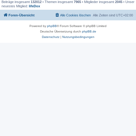
Beiträge insgesamt
132012
• Themen insgesamt
7965
• Mitglieder insgesamt
2045
• Unser
neuestes Mitglied:
lifeDox
Foren-Übersicht
Alle Cookies löschen
Alle Zeiten sind
UTC+02:00
Powered by
phpBB
® Forum Software © phpBB Limited
Deutsche Übersetzung durch
phpBB.de
Datenschutz
|
Nutzungsbedingungen