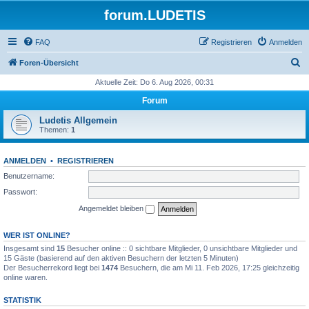
forum.LUDETIS
FAQ
Registrieren
Anmelden
S
Foren-Übersicht
u
Aktuelle Zeit: Do 6. Aug 2026, 00:31
c
Forum
h
Ludetis Allgemein
e
Themen:
1
ANMELDEN
•
REGISTRIEREN
Benutzername:
Passwort:
Angemeldet bleiben
WER IST ONLINE?
Insgesamt sind
15
Besucher online :: 0 sichtbare Mitglieder, 0 unsichtbare Mitglieder und
15 Gäste (basierend auf den aktiven Besuchern der letzten 5 Minuten)
Der Besucherrekord liegt bei
1474
Besuchern, die am Mi 11. Feb 2026, 17:25 gleichzeitig
online waren.
STATISTIK