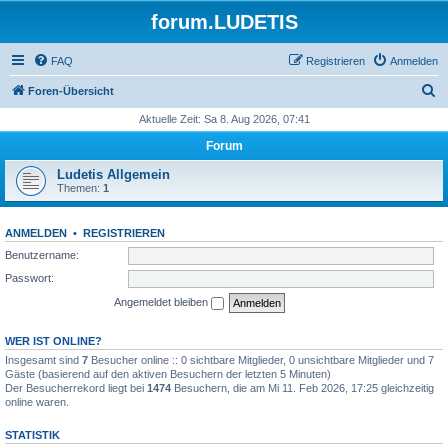
forum.LUDETIS
FAQ
Registrieren
Anmelden
S
Foren-Übersicht
u
Aktuelle Zeit: Sa 8. Aug 2026, 07:41
c
Forum
h
Ludetis Allgemein
e
Themen:
1
ANMELDEN
•
REGISTRIEREN
Benutzername:
Passwort:
Angemeldet bleiben
WER IST ONLINE?
Insgesamt sind
7
Besucher online :: 0 sichtbare Mitglieder, 0 unsichtbare Mitglieder und 7
Gäste (basierend auf den aktiven Besuchern der letzten 5 Minuten)
Der Besucherrekord liegt bei
1474
Besuchern, die am Mi 11. Feb 2026, 17:25 gleichzeitig
online waren.
STATISTIK