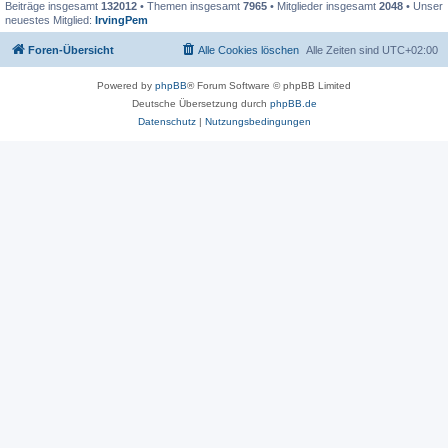
Beiträge insgesamt
132012
• Themen insgesamt
7965
• Mitglieder insgesamt
2048
• Unser
neuestes Mitglied:
IrvingPem
Foren-Übersicht
Alle Cookies löschen
Alle Zeiten sind
UTC+02:00
Powered by
phpBB
® Forum Software © phpBB Limited
Deutsche Übersetzung durch
phpBB.de
Datenschutz
|
Nutzungsbedingungen