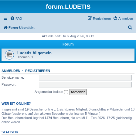
forum.LUDETIS
FAQ
Registrieren
Anmelden
S
Foren-Übersicht
u
Aktuelle Zeit: Do 6. Aug 2026, 03:12
c
Forum
h
Ludetis Allgemein
e
Themen:
1
ANMELDEN
•
REGISTRIEREN
Benutzername:
Passwort:
Angemeldet bleiben
WER IST ONLINE?
Insgesamt sind
19
Besucher online :: 1 sichtbares Mitglied, 0 unsichtbare Mitglieder und 18
Gäste (basierend auf den aktiven Besuchern der letzten 5 Minuten)
Der Besucherrekord liegt bei
1474
Besuchern, die am Mi 11. Feb 2026, 17:25 gleichzeitig
online waren.
STATISTIK