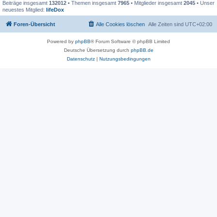
Beiträge insgesamt
132012
• Themen insgesamt
7965
• Mitglieder insgesamt
2045
• Unser
neuestes Mitglied:
lifeDox
Foren-Übersicht
Alle Cookies löschen
Alle Zeiten sind
UTC+02:00
Powered by
phpBB
® Forum Software © phpBB Limited
Deutsche Übersetzung durch
phpBB.de
Datenschutz
|
Nutzungsbedingungen