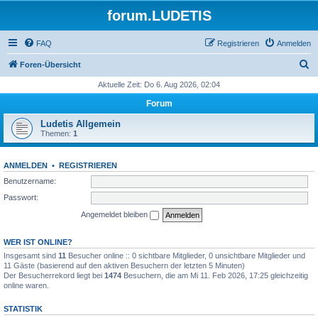
forum.LUDETIS
FAQ
Registrieren
Anmelden
S
Foren-Übersicht
u
Aktuelle Zeit: Do 6. Aug 2026, 02:04
c
Forum
h
Ludetis Allgemein
e
Themen:
1
ANMELDEN
•
REGISTRIEREN
Benutzername:
Passwort:
Angemeldet bleiben
WER IST ONLINE?
Insgesamt sind
11
Besucher online :: 0 sichtbare Mitglieder, 0 unsichtbare Mitglieder und
11 Gäste (basierend auf den aktiven Besuchern der letzten 5 Minuten)
Der Besucherrekord liegt bei
1474
Besuchern, die am Mi 11. Feb 2026, 17:25 gleichzeitig
online waren.
STATISTIK