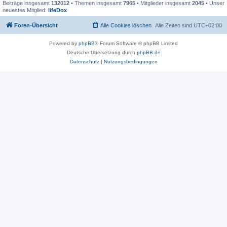
Beiträge insgesamt
132012
• Themen insgesamt
7965
• Mitglieder insgesamt
2045
• Unser
neuestes Mitglied:
lifeDox
Foren-Übersicht
Alle Cookies löschen
Alle Zeiten sind
UTC+02:00
Powered by
phpBB
® Forum Software © phpBB Limited
Deutsche Übersetzung durch
phpBB.de
Datenschutz
|
Nutzungsbedingungen