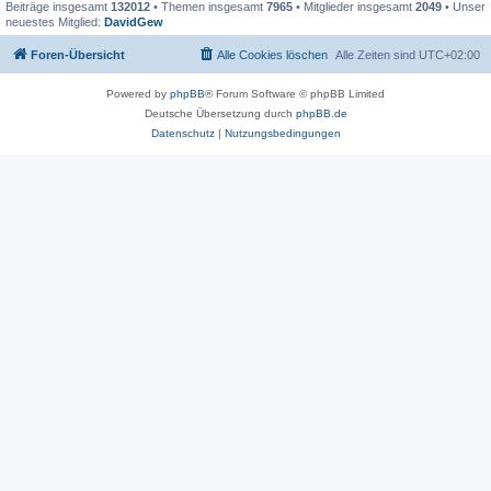
Beiträge insgesamt
132012
• Themen insgesamt
7965
• Mitglieder insgesamt
2049
• Unser
neuestes Mitglied:
DavidGew
Foren-Übersicht
Alle Cookies löschen
Alle Zeiten sind
UTC+02:00
Powered by
phpBB
® Forum Software © phpBB Limited
Deutsche Übersetzung durch
phpBB.de
Datenschutz
|
Nutzungsbedingungen