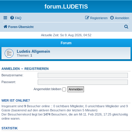
forum.LUDETIS
FAQ
Registrieren
Anmelden
S
Foren-Übersicht
u
Aktuelle Zeit: So 9. Aug 2026, 04:52
c
Forum
h
Ludetis Allgemein
e
Themen:
1
ANMELDEN
•
REGISTRIEREN
Benutzername:
Passwort:
Angemeldet bleiben
WER IST ONLINE?
Insgesamt sind
9
Besucher online :: 0 sichtbare Mitglieder, 0 unsichtbare Mitglieder und 9
Gäste (basierend auf den aktiven Besuchern der letzten 5 Minuten)
Der Besucherrekord liegt bei
1474
Besuchern, die am Mi 11. Feb 2026, 17:25 gleichzeitig
online waren.
STATISTIK