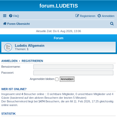
forum.LUDETIS
FAQ
Registrieren
Anmelden
S
Foren-Übersicht
u
Aktuelle Zeit: Do 6. Aug 2026, 13:06
c
Forum
h
Ludetis Allgemein
e
Themen:
1
ANMELDEN
•
REGISTRIEREN
Benutzername:
Passwort:
Angemeldet bleiben
WER IST ONLINE?
Insgesamt sind
4
Besucher online :: 0 sichtbare Mitglieder, 0 unsichtbare Mitglieder und 4
Gäste (basierend auf den aktiven Besuchern der letzten 5 Minuten)
Der Besucherrekord liegt bei
1474
Besuchern, die am Mi 11. Feb 2026, 17:25 gleichzeitig
online waren.
STATISTIK