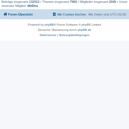
Beiträge insgesamt
132012
• Themen insgesamt
7965
• Mitglieder insgesamt
2045
• Unser
neuestes Mitglied:
lifeDox
Foren-Übersicht
Alle Cookies löschen
Alle Zeiten sind
UTC+02:00
Powered by
phpBB
® Forum Software © phpBB Limited
Deutsche Übersetzung durch
phpBB.de
Datenschutz
|
Nutzungsbedingungen