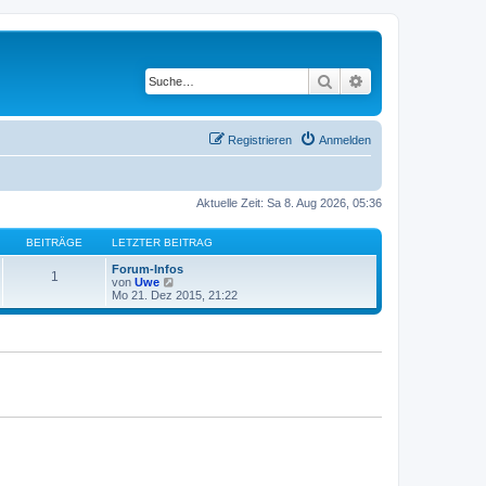
Suche
Erweiterte Suche
Registrieren
Anmelden
Aktuelle Zeit: Sa 8. Aug 2026, 05:36
BEITRÄGE
LETZTER BEITRAG
Forum-Infos
1
N
von
Uwe
e
Mo 21. Dez 2015, 21:22
u
e
s
t
e
r
B
e
i
t
r
a
g