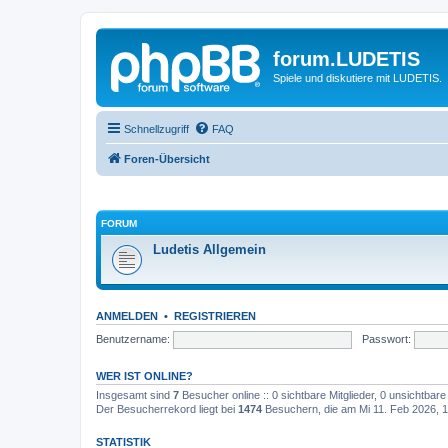
forum.LUDETIS
Spiele und diskutiere mit LUDETIS.
Schnellzugriff
FAQ
Foren-Übersicht
FORUM
Ludetis Allgemein
ANMELDEN
•
REGISTRIEREN
Benutzername:
Passwort:
WER IST ONLINE?
Insgesamt sind
7
Besucher online :: 0 sichtbare Mitglieder, 0 unsichtbar
Der Besucherrekord liegt bei
1474
Besuchern, die am Mi 11. Feb 2026, 17
STATISTIK