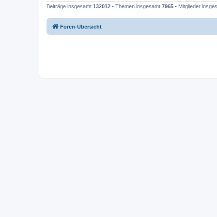
Beiträge insgesamt
132012
• Themen insgesamt
7965
• Mitglieder insg
Foren-Übersicht