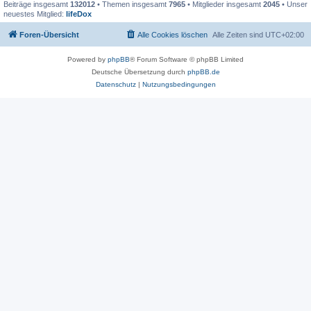
Beiträge insgesamt
132012
• Themen insgesamt
7965
• Mitglieder insgesamt
2045
• Unser
neuestes Mitglied:
lifeDox
Foren-Übersicht
Alle Cookies löschen
Alle Zeiten sind
UTC+02:00
Powered by
phpBB
® Forum Software © phpBB Limited
Deutsche Übersetzung durch
phpBB.de
Datenschutz
|
Nutzungsbedingungen