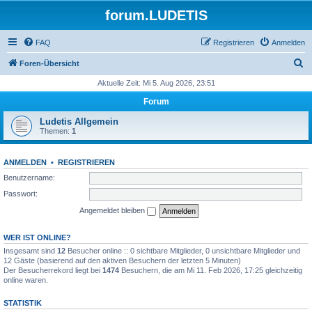
forum.LUDETIS
FAQ
Registrieren
Anmelden
S
Foren-Übersicht
u
Aktuelle Zeit: Mi 5. Aug 2026, 23:51
c
Forum
h
Ludetis Allgemein
e
Themen:
1
ANMELDEN
•
REGISTRIEREN
Benutzername:
Passwort:
Angemeldet bleiben
WER IST ONLINE?
Insgesamt sind
12
Besucher online :: 0 sichtbare Mitglieder, 0 unsichtbare Mitglieder und
12 Gäste (basierend auf den aktiven Besuchern der letzten 5 Minuten)
Der Besucherrekord liegt bei
1474
Besuchern, die am Mi 11. Feb 2026, 17:25 gleichzeitig
online waren.
STATISTIK