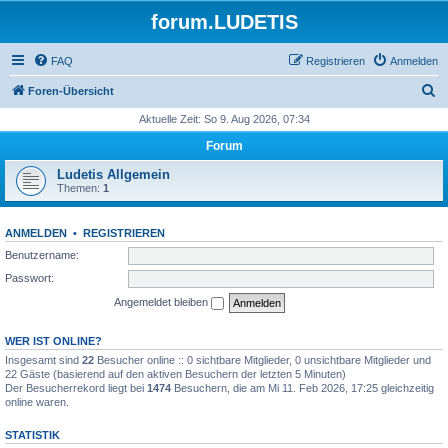
forum.LUDETIS
FAQ
Registrieren
Anmelden
S
Foren-Übersicht
u
Aktuelle Zeit: So 9. Aug 2026, 07:34
c
Forum
h
Ludetis Allgemein
e
Themen:
1
ANMELDEN
•
REGISTRIEREN
Benutzername:
Passwort:
Angemeldet bleiben
WER IST ONLINE?
Insgesamt sind
22
Besucher online :: 0 sichtbare Mitglieder, 0 unsichtbare Mitglieder und
22 Gäste (basierend auf den aktiven Besuchern der letzten 5 Minuten)
Der Besucherrekord liegt bei
1474
Besuchern, die am Mi 11. Feb 2026, 17:25 gleichzeitig
online waren.
STATISTIK