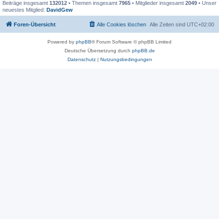
Beiträge insgesamt
132012
• Themen insgesamt
7965
• Mitglieder insgesamt
2049
• Unser
neuestes Mitglied:
DavidGew
Foren-Übersicht
Alle Cookies löschen
Alle Zeiten sind
UTC+02:00
Powered by
phpBB
® Forum Software © phpBB Limited
Deutsche Übersetzung durch
phpBB.de
Datenschutz
|
Nutzungsbedingungen