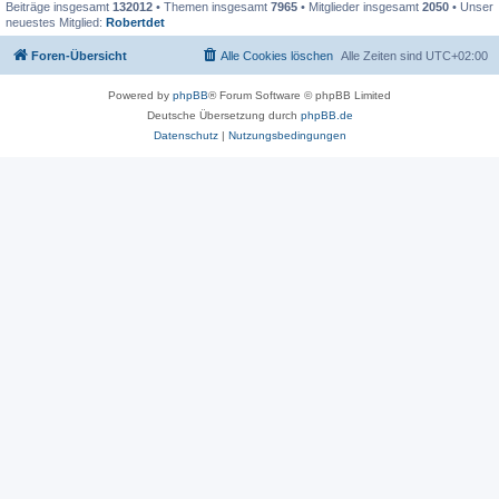
Beiträge insgesamt
132012
• Themen insgesamt
7965
• Mitglieder insgesamt
2050
• Unser
neuestes Mitglied:
Robertdet
Foren-Übersicht
Alle Cookies löschen
Alle Zeiten sind
UTC+02:00
Powered by
phpBB
® Forum Software © phpBB Limited
Deutsche Übersetzung durch
phpBB.de
Datenschutz
|
Nutzungsbedingungen