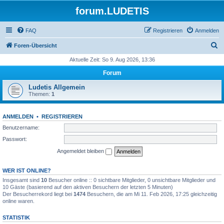
forum.LUDETIS
FAQ
Registrieren
Anmelden
S
Foren-Übersicht
u
Aktuelle Zeit: So 9. Aug 2026, 13:36
c
Forum
h
Ludetis Allgemein
e
Themen:
1
ANMELDEN
•
REGISTRIEREN
Benutzername:
Passwort:
Angemeldet bleiben
WER IST ONLINE?
Insgesamt sind
10
Besucher online :: 0 sichtbare Mitglieder, 0 unsichtbare Mitglieder und
10 Gäste (basierend auf den aktiven Besuchern der letzten 5 Minuten)
Der Besucherrekord liegt bei
1474
Besuchern, die am Mi 11. Feb 2026, 17:25 gleichzeitig
online waren.
STATISTIK