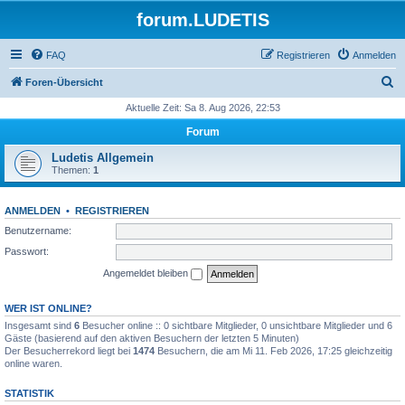
forum.LUDETIS
FAQ
Registrieren
Anmelden
S
Foren-Übersicht
u
Aktuelle Zeit: Sa 8. Aug 2026, 22:53
c
Forum
h
Ludetis Allgemein
e
Themen:
1
ANMELDEN
•
REGISTRIEREN
Benutzername:
Passwort:
Angemeldet bleiben
WER IST ONLINE?
Insgesamt sind
6
Besucher online :: 0 sichtbare Mitglieder, 0 unsichtbare Mitglieder und 6
Gäste (basierend auf den aktiven Besuchern der letzten 5 Minuten)
Der Besucherrekord liegt bei
1474
Besuchern, die am Mi 11. Feb 2026, 17:25 gleichzeitig
online waren.
STATISTIK