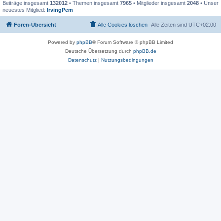
Beiträge insgesamt
132012
• Themen insgesamt
7965
• Mitglieder insgesamt
2048
• Unser
neuestes Mitglied:
IrvingPem
Foren-Übersicht
Alle Cookies löschen
Alle Zeiten sind
UTC+02:00
Powered by
phpBB
® Forum Software © phpBB Limited
Deutsche Übersetzung durch
phpBB.de
Datenschutz
|
Nutzungsbedingungen