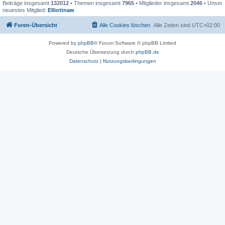
Beiträge insgesamt
132012
• Themen insgesamt
7965
• Mitglieder insgesamt
2046
• Unser
neuestes Mitglied:
Elliottnaw
Foren-Übersicht
Alle Cookies löschen
Alle Zeiten sind
UTC+02:00
Powered by
phpBB
® Forum Software © phpBB Limited
Deutsche Übersetzung durch
phpBB.de
Datenschutz
|
Nutzungsbedingungen