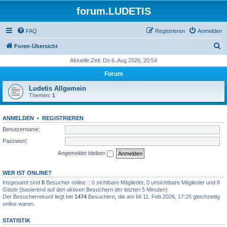
forum.LUDETIS
FAQ
Registrieren
Anmelden
S
Foren-Übersicht
u
Aktuelle Zeit: Do 6. Aug 2026, 20:54
c
Forum
h
Ludetis Allgemein
e
Themen:
1
ANMELDEN
•
REGISTRIEREN
Benutzername:
Passwort:
Angemeldet bleiben
WER IST ONLINE?
Insgesamt sind
8
Besucher online :: 0 sichtbare Mitglieder, 0 unsichtbare Mitglieder und 8
Gäste (basierend auf den aktiven Besuchern der letzten 5 Minuten)
Der Besucherrekord liegt bei
1474
Besuchern, die am Mi 11. Feb 2026, 17:25 gleichzeitig
online waren.
STATISTIK