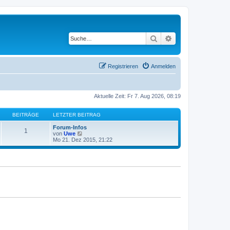
Suche
Erweiterte Suche
Registrieren
Anmelden
Aktuelle Zeit: Fr 7. Aug 2026, 08:19
BEITRÄGE
LETZTER BEITRAG
Forum-Infos
1
N
von
Uwe
e
Mo 21. Dez 2015, 21:22
u
e
s
t
e
r
B
e
i
t
r
a
g