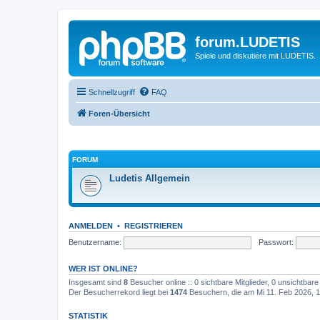
forum.LUDETIS
Spiele und diskutiere mit LUDETIS.
Schnellzugriff
FAQ
Foren-Übersicht
FORUM
Ludetis Allgemein
ANMELDEN
•
REGISTRIEREN
Benutzername:
Passwort:
WER IST ONLINE?
Insgesamt sind
8
Besucher online :: 0 sichtbare Mitglieder, 0 unsichtbar
Der Besucherrekord liegt bei
1474
Besuchern, die am Mi 11. Feb 2026, 17
STATISTIK