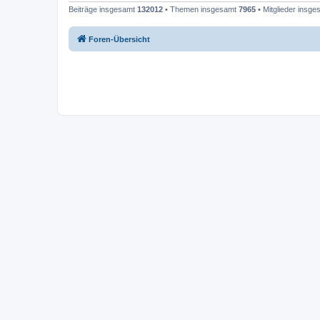
Beiträge insgesamt
132012
• Themen insgesamt
7965
• Mitglieder insg
Foren-Übersicht