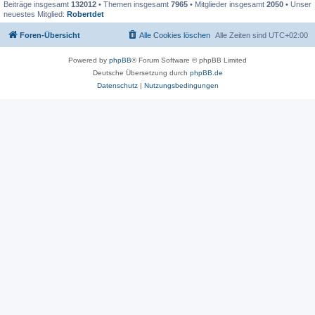
Beiträge insgesamt
132012
• Themen insgesamt
7965
• Mitglieder insgesamt
2050
• Unser
neuestes Mitglied:
Robertdet
Foren-Übersicht
Alle Cookies löschen
Alle Zeiten sind
UTC+02:00
Powered by
phpBB
® Forum Software © phpBB Limited
Deutsche Übersetzung durch
phpBB.de
Datenschutz
|
Nutzungsbedingungen