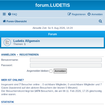
forum.LUDETIS
FAQ
Registrieren
Anmelden
S
Foren-Übersicht
u
Aktuelle Zeit: So 9. Aug 2026, 14:24
c
Forum
h
Ludetis Allgemein
e
Themen:
1
ANMELDEN
•
REGISTRIEREN
Benutzername:
Passwort:
Angemeldet bleiben
WER IST ONLINE?
Insgesamt sind
7
Besucher online :: 0 sichtbare Mitglieder, 0 unsichtbare Mitglieder und 7
Gäste (basierend auf den aktiven Besuchern der letzten 5 Minuten)
Der Besucherrekord liegt bei
1474
Besuchern, die am Mi 11. Feb 2026, 17:25 gleichzeitig
online waren.
STATISTIK